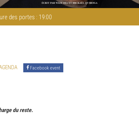
ure des portes : 19:00
 AGENDA
Facebook event
harge du reste.