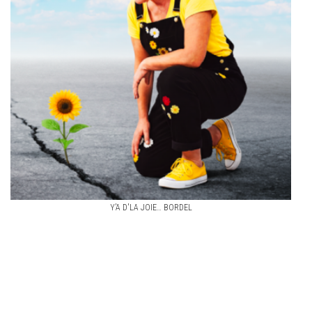
Y’A D'LA JOIE… BORDEL