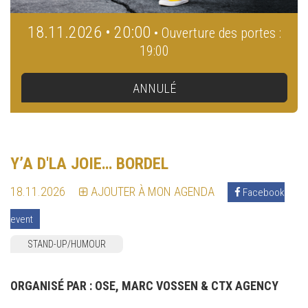
18.11.2026 • 20:00
• Ouverture des portes :
19:00
ANNULÉ
Y’A D'LA JOIE… BORDEL
18.11.2026
AJOUTER À MON AGENDA
Facebook
event
STAND-UP/HUMOUR
ORGANISÉ PAR :
OSE, MARC VOSSEN & CTX AGENCY