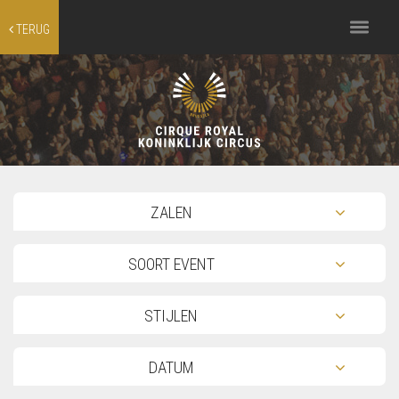
Toggle
TERUG
navigation
TOG
ZALEN
TOG
SOORT EVENT
TOG
STIJLEN
TOG
DATUM