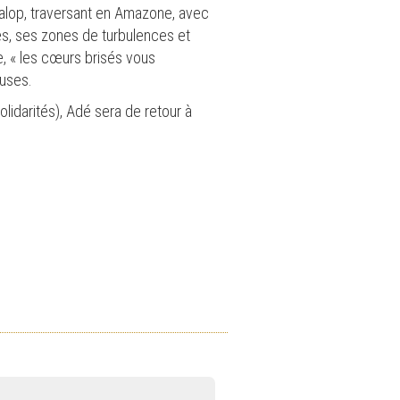
 galop, traversant en Amazone, avec
es, ses zones de turbulences et
e, « les cœurs brisés vous
euses.
idarités), Adé sera de retour à