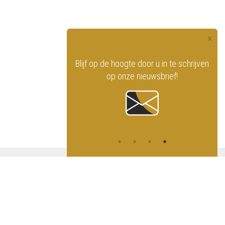
×
ninklijk Circus
Blijf op de hoogte door u in
te schrijven
ale netwerken!
op onze nieuwsbrief!