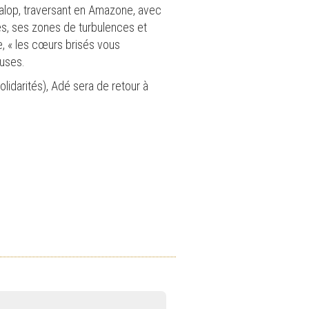
 galop, traversant en Amazone, avec
es, ses zones de turbulences et
e, « les cœurs brisés vous
euses.
idarités), Adé sera de retour à