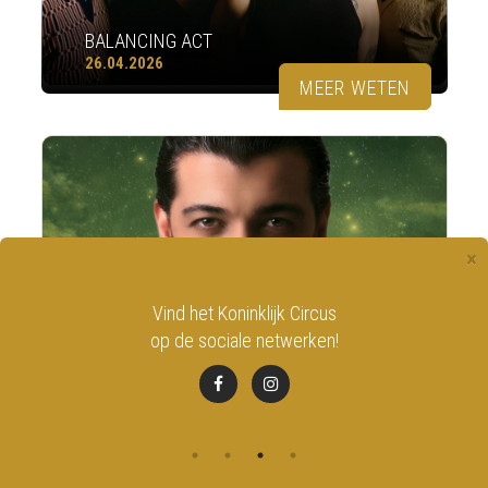
BALANCING ACT
26.04.2026
MEER WETEN
×
NACIM HADDAD
Blijf op de hoogte door u in
te schrijven op onze nieuwsbrief!
AYTA WORLD TOUR
26.04.2026
MEER WETEN