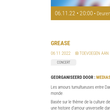
06.11.22 • 20:00
• Deuren
GREASE
06.11.2022
TOEVOEGEN AAN
CONCERT
GEORGANISEERD DOOR :
MEDIA
Les amours tumultueuses entre Danny
monde.
Basée sur le thème de la culture d
une histoire d’amour universelle d