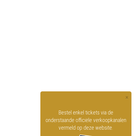
×
officiële website
Bestel enkel tickets via de
ninklijk Circus
onderstaande officiële verkoopkanalen
vermeld op deze website.