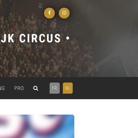
NG
PRO
FR
NL