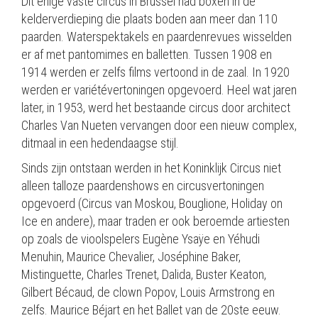
Dit enige vaste circus in Brussel had boxen in de
kelderverdieping die plaats boden aan meer dan 110
paarden. Waterspektakels en paardenrevues wisselden
er af met pantomimes en balletten. Tussen 1908 en
1914 werden er zelfs films vertoond in de zaal. In 1920
werden er variétévertoningen opgevoerd. Heel wat jaren
later, in 1953, werd het bestaande circus door architect
Charles Van Nueten vervangen door een nieuw complex,
ditmaal in een hedendaagse stijl.
Sinds zijn ontstaan werden in het Koninklijk Circus niet
alleen talloze paardenshows en circusvertoningen
opgevoerd (Circus van Moskou, Bouglione, Holiday on
Ice en andere), maar traden er ook beroemde artiesten
op zoals de vioolspelers Eugène Ysaÿe en Yéhudi
Menuhin, Maurice Chevalier, Joséphine Baker,
Mistinguette, Charles Trenet, Dalida, Buster Keaton,
Gilbert Bécaud, de clown Popov, Louis Armstrong en
zelfs. Maurice Béjart en het Ballet van de 20ste eeuw.