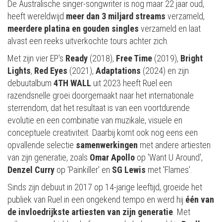
De Australische singer-songwriter is nog maar 22 jaar oud,
heeft wereldwijd
meer dan 3 miljard streams
verzameld,
meerdere platina en gouden singles
verzameld en laat
alvast een reeks uitverkochte tours achter zich.
Met zijn vier EP's
Ready
(2018),
Free Time
(2019),
Bright
Lights
,
Red Eyes
(2021),
Adaptations
(2024) en zijn
debuutalbum
4TH WALL
uit 2023 heeft Ruel een
razendsnelle groei doorgemaakt naar het internationale
sterrendom, dat het resultaat is van een voortdurende
evolutie en een combinatie van muzikale, visuele en
conceptuele creativiteit. Daarbij komt ook nog eens een
opvallende selectie
samenwerkingen
met andere artiesten
van zijn generatie, zoals
Omar Apollo
op 'Want U Around',
Denzel Curry
op 'Painkiller' en
SG Lewis
met 'Flames'.
Sinds zijn debuut in 2017 op 14-jarige leeftijd, groeide het
publiek van Ruel in een ongekend tempo en werd hij
één van
de invloedrijkste artiesten van zijn generatie
. Met