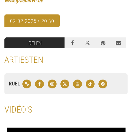
www.gracialive.be
02.02.2025 • 20:30
DELEN
ARTIESTEN
RUEL
VIDÉO'S