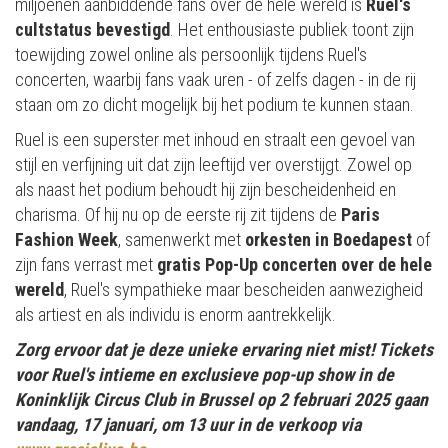
miljoenen aanbiddende fans over de hele wereld is
Ruel's
cultstatus bevestigd
. Het enthousiaste publiek toont zijn
toewijding zowel online als persoonlijk tijdens Ruel's
concerten, waarbij fans vaak uren - of zelfs dagen - in de rij
staan om zo dicht mogelijk bij het podium te kunnen staan.
Ruel is een superster met inhoud en straalt een gevoel van
stijl en verfijning uit dat zijn leeftijd ver overstijgt. Zowel op
als naast het podium behoudt hij zijn bescheidenheid en
charisma. Of hij nu op de eerste rij zit tijdens de
Paris
Fashion Week
, samenwerkt met
orkesten in Boedapest
of
zijn fans verrast met
gratis Pop-Up concerten over de hele
wereld
, Ruel's sympathieke maar bescheiden aanwezigheid
als artiest en als individu is enorm aantrekkelijk.
Zorg ervoor dat je deze unieke ervaring niet mist! Tickets
voor Ruel's intieme en exclusieve pop-up show in de
Koninklijk Circus Club in Brussel op 2 februari 2025 gaan
vandaag, 17 januari, om 13 uur in de verkoop via