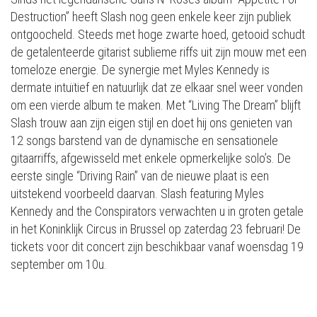
Destruction” heeft Slash nog geen enkele keer zijn publiek
ontgoocheld. Steeds met hoge zwarte hoed, getooid schudt
de getalenteerde gitarist sublieme riffs uit zijn mouw met een
tomeloze energie. De synergie met Myles Kennedy is
dermate intuïtief en natuurlijk dat ze elkaar snel weer vonden
om een vierde album te maken. Met “Living The Dream” blijft
Slash trouw aan zijn eigen stijl en doet hij ons genieten van
12 songs barstend van de dynamische en sensationele
gitaarriffs, afgewisseld met enkele opmerkelijke solo’s. De
eerste single “Driving Rain” van de nieuwe plaat is een
uitstekend voorbeeld daarvan. Slash featuring Myles
Kennedy and the Conspirators verwachten u in groten getale
in het Koninklijk Circus in Brussel op zaterdag 23 februari! De
tickets voor dit concert zijn beschikbaar vanaf woensdag 19
september om 10u.