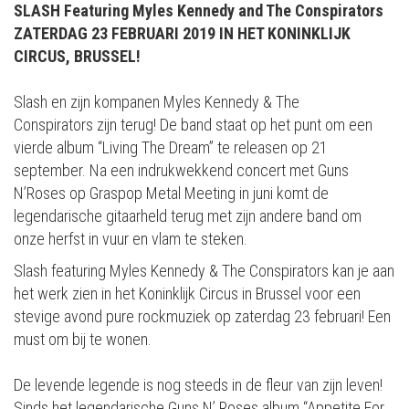
SLASH
Featuring Myles Kennedy and The Conspirators
ZATERDAG 23 FEBRUARI 2019 IN HET KONINKLIJK
CIRCUS, BRUSSEL!
Slash en zijn kompanen Myles Kennedy & The
Conspirators zijn terug! De band staat op het punt om een
vierde album “Living The Dream” te releasen op 21
september. Na een indrukwekkend concert met Guns
N’Roses op Graspop Metal Meeting in juni komt de
legendarische gitaarheld terug met zijn andere band om
onze herfst in vuur en vlam te steken.
Slash featuring Myles Kennedy & The Conspirators kan je aan
het werk zien in het Koninklijk Circus in Brussel voor een
stevige avond pure rockmuziek op zaterdag 23 februari! Een
must om bij te wonen.
De levende legende is nog steeds in de fleur van zijn leven!
Sinds het legendarische Guns N’ Roses album “Appetite For