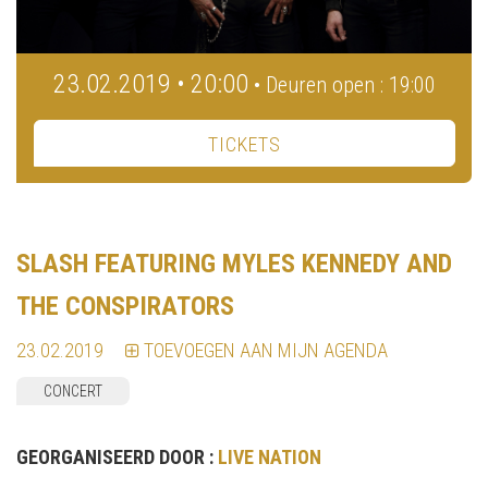
23.02.2019 • 20:00
• Deuren open : 19:00
TICKETS
SLASH FEATURING MYLES KENNEDY AND
THE CONSPIRATORS
23.02.2019
TOEVOEGEN AAN MIJN AGENDA
CONCERT
GEORGANISEERD DOOR :
LIVE NATION