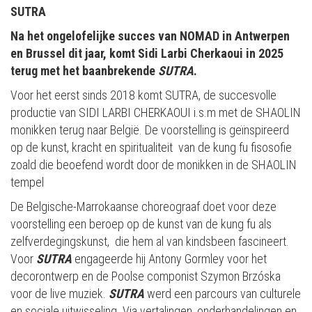
SUTRA
Na het ongelofelijke succes van NOMAD in Antwerpen
en Brussel dit jaar, komt Sidi Larbi Cherkaoui in 2025
terug met het baanbrekende
SUTRA
.
Voor het eerst sinds 2018 komt SUTRA, de succesvolle
productie van SIDI LARBI CHERKAOUI i.s.m met de SHAOLIN
monikken terug naar België. De voorstelling is geïnspireerd
op de kunst, kracht en spiritualiteit van de kung fu fisosofie
zoald die beoefend wordt door de monikken in de SHAOLIN
tempel
De Belgische-Marrokaanse choreograaf doet voor deze
voorstelling een beroep op de kunst van de kung fu als
zelfverdegingskunst, die hem al van kindsbeen fascineert.
Voor
SUTRA
engageerde hij Antony Gormley voor het
decorontwerp en de Poolse componist Szymon Brzóska
voor de live muziek.
SUTRA
werd een parcours van culturele
en sociale uitwisseling. Via vertalingen, onderhandelingen en