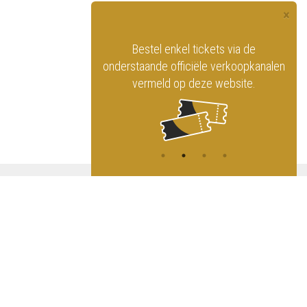
×
officiële website
Bestel enkel tickets via de
ninklijk Circus
onderstaande officiële verkoopkanalen
vermeld op deze website.
A
NG