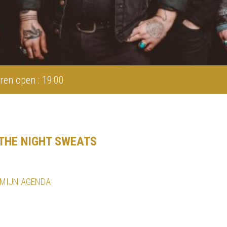
ren open : 19:00
 THE NIGHT SWEATS
 MIJN AGENDA