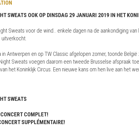
ATION
HT SWEATS OOK OP DINSDAG 29 JANUARI 2019 IN HET KONI
 Night Sweats voor de wind… enkele dagen na de aankondiging van h
i uitverkocht.
a in Antwerpen en op TW Classic afgelopen zomer, toonde België z
he Night Sweats voegen daarom een tweede Brusselse afspraak toe
van het Koninklijk Circus. Een nieuwe kans om hen live aan het werk
GHT SWEATS
u> CONCERT COMPLET!
u> CONCERT SUPPLÉMENTAIRE!