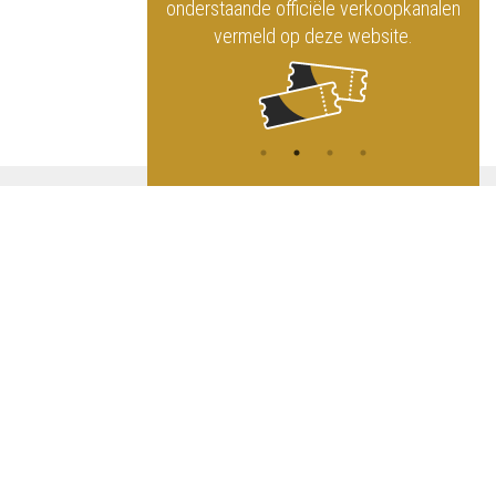
ninklijk Circus
onderstaande officiële verkoopkanalen
vermeld op deze website.
A
NG