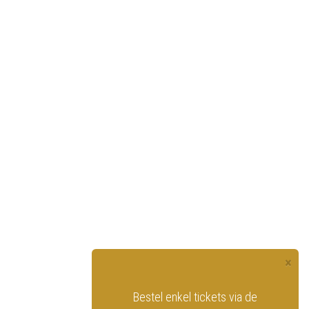
×
officiële website
Bestel enkel tickets via de