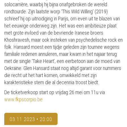
solocarrière, waarbij hij bijna onafgebroken de wereld
rondtourde. Zijn laatste worp ‘This Wild Willing’ (2019)
schreef hij op uitnodiging in Parijs, om even uit te blazen van
het eeuwige onderweg zijn. Het was een ambitieuze plaat
met grote invloed van de bevriende Iranese broers
Khoshravesh, maar ook insteken van psychedelische rock en
folk. Hansard moest een tijdje geleden zijn tournee wegens
familiale redenen annuleren, maar kwam in het najaar terug
met de single ‘Take Heart’, een eerbetoon aan de moed van
Oekraïne. Glen Hansard staat nog altijd garant voor nummers
die recht uit het hart komen, omwikkeld met zijn
karakteristieke stem die al decennia troost biedt.
De ticketverkoop start op vrijdag 26 mei om 11u via
www.fkpscorpio.be
03.11.2023 • 20:00