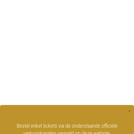
×
Bestel enkel tickets via de onderstaande officiële
verkoopkanalen vermeld op deze website.