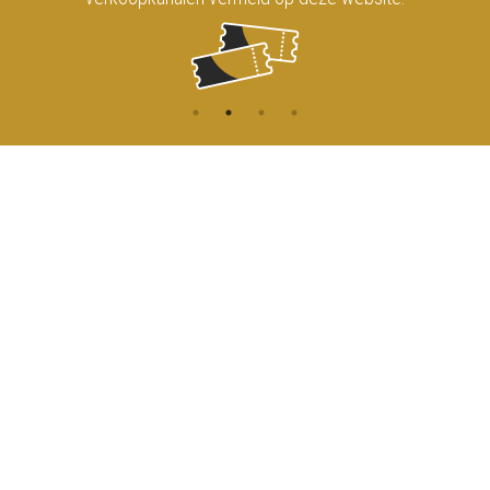
CONTACT
MENU
HOME
Onderrichtsstraat 81
1000 Brussels
AGENDA
TOEGANG
info@koninklijkcircusbrussel.be