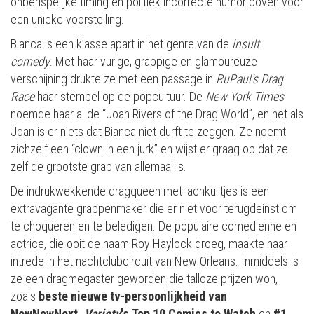
onberispelijke timing en politiek incorrecte humor boven voor
een unieke voorstelling.
Bianca is een klasse apart in het genre van de
insult
comedy
. Met haar vurige, grappige en glamoureuze
verschijning drukte ze met een passage in
RuPaul’s Drag
Race
haar stempel op de popcultuur. De
New York Times
noemde haar al de “Joan Rivers of the Drag World”, en net als
Joan is er niets dat Bianca niet durft te zeggen. Ze noemt
zichzelf een “clown in een jurk” en wijst er graag op dat ze
zelf de grootste grap van allemaal is.
De indrukwekkende dragqueen met lachkuiltjes is een
extravagante grappenmaker die er niet voor terugdeinst om
te choqueren en te beledigen. De populaire comedienne en
actrice, die ooit de naam Roy Haylock droeg, maakte haar
intrede in het nachtclubcircuit van New Orleans. Inmiddels is
ze een dragmegaster geworden die talloze prijzen won,
zoals
beste nieuwe tv-persoonlijkheid van
NewNowNext,
Variety
's
Top 10 Comics to Watch
en
#1