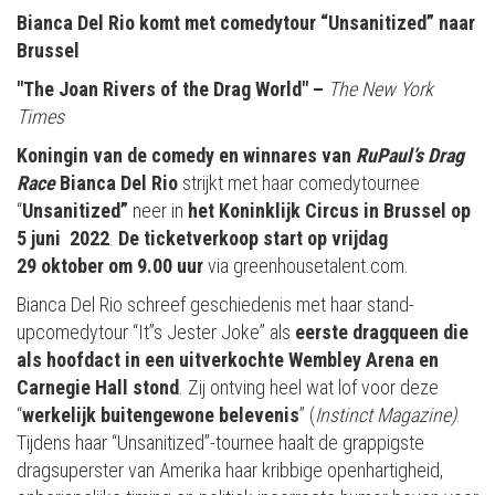
Bianca Del Rio komt met comedytour “Unsanitized” naar
Brussel
"The Joan Rivers of the Drag World" –
The New York
Times
Koningin van de comedy en winnares van
RuPaul’s Drag
Race
Bianca Del Rio
strijkt met haar comedytournee
“
Unsanitized”
neer in
het Koninklijk Circus in Brussel op
5 juni 2022
.
De ticketverkoop start op vrijdag
29 oktober om
9.00 uur
via greenhousetalent.com.
Bianca Del Rio schreef geschiedenis met haar stand-
upcomedytour “It”s Jester Joke” als
eerste dragqueen die
als hoofdact in een uitverkochte Wembley Arena en
Carnegie Hall stond
. Zij ontving heel wat lof voor deze
“
werkelijk buitengewone belevenis
” (
Instinct Magazine)
.
Tijdens haar “Unsanitized”-tournee haalt de grappigste
dragsuperster van Amerika haar kribbige openhartigheid,