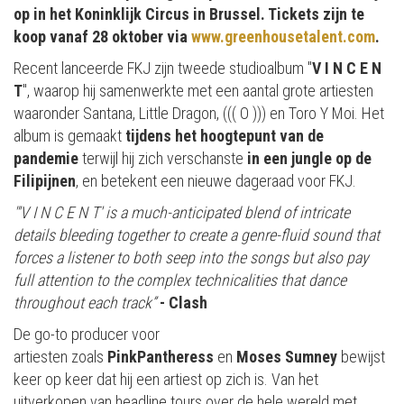
op in het Koninklijk Circus in Brussel. Tickets zijn te
koop vanaf 28 oktober via
www.greenhousetalent.com
.
Recent lanceerde FKJ zijn tweede studioalbum "
V I N C E N
T
", waarop hij samenwerkte met een aantal grote artiesten
waaronder Santana, Little Dragon, ((( O ))) en Toro Y Moi. Het
album is gemaakt
tijdens het hoogtepunt van de
pandemie
terwijl hij zich verschanste
in een jungle op de
Filipijnen
, en betekent een nieuwe dageraad voor FKJ.
"'V I N C E N T' is a much-anticipated blend of intricate
details bleeding together to create a genre-fluid sound that
forces a listener to both seep into the songs but also pay
full attention to the complex technicalities that dance
throughout each track”
- Clash
De go-to producer voor
artiesten zoals
PinkPantheress
en
Moses Sumney
bewijst
keer op keer dat hij een artiest op zich is. Van het
uitverkopen van headline tours over de hele wereld met