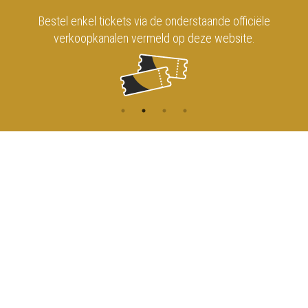
Bestel enkel tickets via de onderstaande officiële
verkoopkanalen vermeld op deze website.
CONTACT
MENU
HOME
Onderrichtsstraat 81
1000 Brussels
AGENDA
TOEGANG