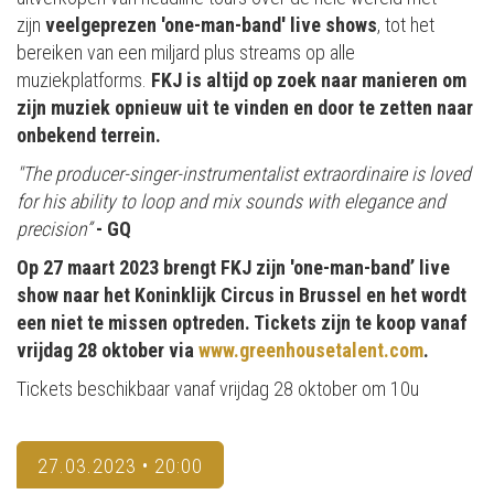
zijn
veelgeprezen 'one-man-band' live shows
, tot het
bereiken van een miljard plus streams op alle
muziekplatforms.
FKJ is altijd op zoek naar manieren om
zijn muziek opnieuw uit te vinden en door te zetten naar
onbekend terrein.​
"The producer-singer-instrumentalist extraordinaire is loved
for his ability to loop and mix sounds with elegance and
precision”
- GQ
Op 27 maart 2023 brengt FKJ zijn 'one-man-band’ live
show naar het Koninklijk Circus in Brussel en het wordt
een niet te missen optreden. Tickets zijn te koop vanaf
vrijdag 28 oktober via
www.greenhousetalent.com
.
Tickets beschikbaar vanaf vrijdag 28 oktober om 10u
27.03.2023 • 20:00