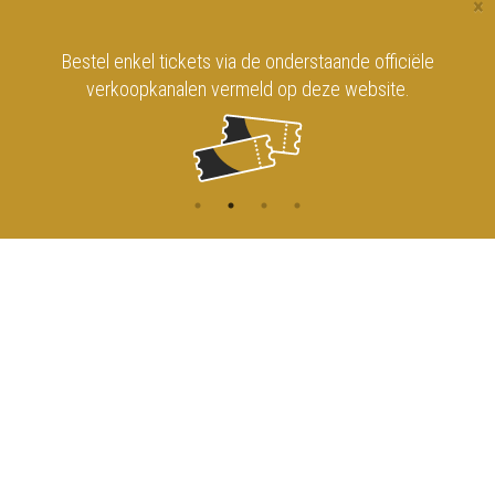
×
Bestel enkel tickets via de onderstaande officiële
verkoopkanalen vermeld op deze website.
CONTACT
MENU
HOME
Onderrichtsstraat 81
1000 Brussels
AGENDA