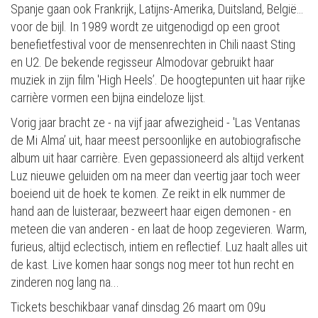
Spanje gaan ook Frankrijk, Latijns-Amerika, Duitsland, België…
voor de bijl. In 1989 wordt ze uitgenodigd op een groot
benefietfestival voor de mensenrechten in Chili naast Sting
en U2. De bekende regisseur Almodovar gebruikt haar
muziek in zijn film 'High Heels’. De hoogtepunten uit haar rijke
carrière vormen een bijna eindeloze lijst.
Vorig jaar bracht ze - na vijf jaar afwezigheid - 'Las Ventanas
de Mi Alma’ uit, haar meest persoonlijke en autobiografische
album uit haar carrière. Even gepassioneerd als altijd verkent
Luz nieuwe geluiden om na meer dan veertig jaar toch weer
boeiend uit de hoek te komen. Ze reikt in elk nummer de
hand aan de luisteraar, bezweert haar eigen demonen - en
meteen die van anderen - en laat de hoop zegevieren. Warm,
furieus, altijd eclectisch, intiem en reflectief. Luz haalt alles uit
de kast. Live komen haar songs nog meer tot hun recht en
zinderen nog lang na...
Tickets beschikbaar vanaf dinsdag 26 maart om 09u