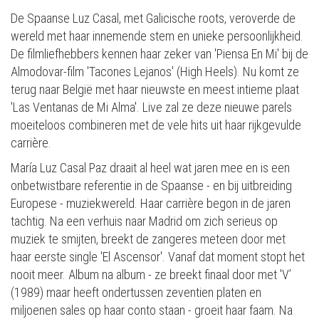
De Spaanse Luz Casal, met Galicische roots, veroverde de
wereld met haar innemende stem en unieke persoonlijkheid.
De filmliefhebbers kennen haar zeker van 'Piensa En Mi' bij de
Almodovar-film 'Tacones Lejanos' (High Heels). Nu komt ze
terug naar België met haar nieuwste en meest intieme plaat
'Las Ventanas de Mi Alma'. Live zal ze deze nieuwe parels
moeiteloos combineren met de vele hits uit haar rijkgevulde
carrière.
María Luz Casal Paz draait al heel wat jaren mee en is een
onbetwistbare referentie in de Spaanse - en bij uitbreiding
Europese - muziekwereld. Haar carrière begon in de jaren
tachtig. Na een verhuis naar Madrid om zich serieus op
muziek te smijten, breekt de zangeres meteen door met
haar eerste single 'El Ascensor'. Vanaf dat moment stopt het
nooit meer. Album na album - ze breekt finaal door met 'V’
(1989) maar heeft ondertussen zeventien platen en
miljoenen sales op haar conto staan - groeit haar faam. Na