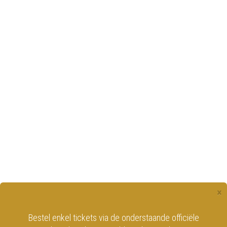
×
Bestel enkel tickets via de onderstaande officiële