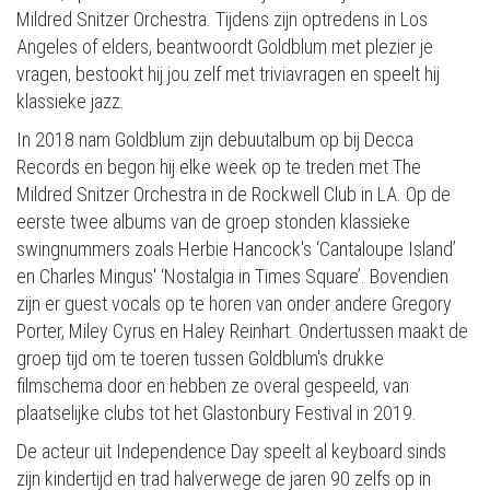
Mildred Snitzer Orchestra. Tijdens zijn optredens in Los
Angeles of elders, beantwoordt Goldblum met plezier je
vragen, bestookt hij jou zelf met triviavragen en speelt hij
klassieke jazz.
In 2018 nam Goldblum zijn debuutalbum op bij Decca
Records en begon hij elke week op te treden met The
Mildred Snitzer Orchestra in de Rockwell Club in LA. Op de
eerste twee albums van de groep stonden klassieke
swingnummers zoals Herbie Hancock's ‘Cantaloupe Island’
en Charles Mingus' ‘Nostalgia in Times Square’. Bovendien
zijn er guest vocals op te horen van onder andere Gregory
Porter, Miley Cyrus en Haley Reinhart. Ondertussen maakt de
groep tijd om te toeren tussen Goldblum's drukke
filmschema door en hebben ze overal gespeeld, van
plaatselijke clubs tot het Glastonbury Festival in 2019.
De acteur uit Independence Day speelt al keyboard sinds
zijn kindertijd en trad halverwege de jaren 90 zelfs op in