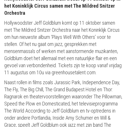
het Koninklijk Circus samen met The Mildred Snitzer
Orchestra
Hollywoodster Jeff Goldblum komt op 11 oktober samen
met The Mildred Snitzer Orchestra naar het Koninklijk Circus
om hun nieuwste album ‘Plays Well With Others’ voor te
stellen. Of het nu gaat om jazz, gesprekken met
mensenmassa's of werken met aanstormende muzikanten,
Goldblum doet het allemaal met een natuurlijke flair en een
gevoel van verbondenheid. Tickets zijn te koop vanaf vrijdag
11 augustus om 10u via greenhousetalent.com.
Naast rollen in films zoals Jurassic Park, Independence Day,
The Fly, The Big Chill, The Grand Budapest Hotel en Thor:
Ragnarok en theatervoorstellingen waaronder The Pillowman,
Speed the Plow en Domesticated, het televisieprogramma
The World According to Jeff Goldblum en tv-optredens in
onder andere Portlandia, Inside Amy Schumer en Will &
Grace, speelt Jeff Goldblum ook jazz met zijn band The