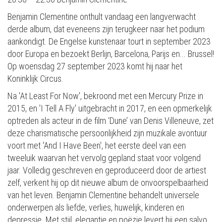
Benjamin Clementine onthult vandaag een langverwacht
derde album, dat eveneens zijn terugkeer naar het podium
aankondigt. De Engelse kunstenaar tourt in september 2023
door Europa en bezoekt Berlijn, Barcelona, Parijs en... Brussel!
Op woensdag 27 september 2023 komt hij naar het
Koninklijk Circus.
Na 'At Least For Now', bekroond met een Mercury Prize in
2015, en 'I Tell A Fly' uitgebracht in 2017, en een opmerkelijk
optreden als acteur in de film ‘Dune’ van Denis Villeneuve, zet
deze charismatische persoonlijkheid zijn muzikale avontuur
voort met 'And I Have Been', het eerste deel van een
tweeluik waarvan het vervolg gepland staat voor volgend
jaar. Volledig geschreven en geproduceerd door de artiest
zelf, verkent hij op dit nieuwe album de onvoorspelbaarheid
van het leven. Benjamin Clementine behandelt universele
onderwerpen als liefde, verlies, huwelijk, kinderen en
depressie. Met stijl, elegantie en poëzie levert hij een salvo