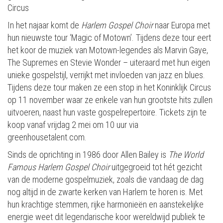
Circus
In het najaar komt de
Harlem Gospel Choir
naar Europa met
hun nieuwste tour ‘Magic of Motown’. Tijdens deze tour eert
het koor de muziek van Motown-legendes als Marvin Gaye,
The Supremes en Stevie Wonder – uiteraard met hun eigen
unieke gospelstijl, verrijkt met invloeden van jazz en blues.
Tijdens deze tour maken ze een stop in het Koninklijk Circus
op 11 november waar ze enkele van hun grootste hits zullen
uitvoeren, naast hun vaste gospelrepertoire. Tickets zijn te
koop vanaf vrijdag 2 mei om 10 uur via
greenhousetalent.com.
Sinds de oprichting in 1986 door Allen Bailey is
The World
Famous Harlem Gospel Choir
uitgegroeid tot hét gezicht
van de moderne gospelmuziek, zoals die vandaag de dag
nog altijd in de zwarte kerken van Harlem te horen is. Met
hun krachtige stemmen, rijke harmonieën en aanstekelijke
energie weet dit legendarische koor wereldwijd publiek te