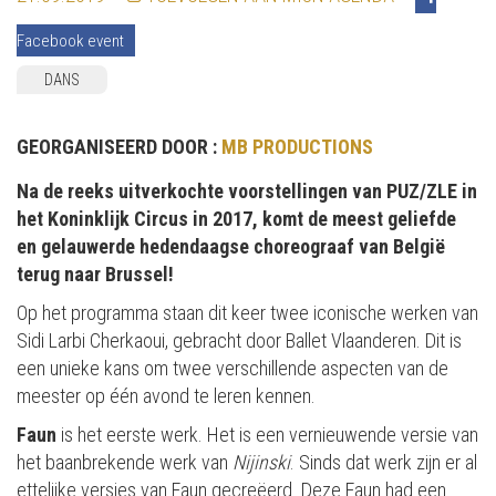
Facebook event
DANS
GEORGANISEERD DOOR :
MB PRODUCTIONS
Na de reeks uitverkochte voorstellingen
van PUZ/ZLE
in
het Koninklijk Circus in 2017, komt
de
meest geliefde
en gelauwerde
hedendaagse choreograaf
van België
terug naar Brussel!
Op het programma staan dit keer twee iconische werken van
Sidi Larbi Cherkaoui, gebracht door Ballet Vlaanderen. Dit is
een unieke kans om twee verschillende aspecten van de
meester op één avond te leren kennen.
Faun
is het eerste werk. Het is een vernieuwende versie van
het baanbrekende werk van
Nijinski
. Sinds dat werk zijn er al
ettelijke versies van Faun gecreëerd. Deze Faun had een