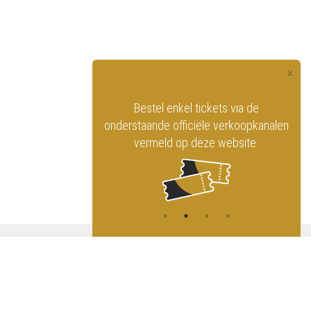
×
officiële website
Bestel enkel tickets via de
ninklijk Circus
onderstaande officiële verkoopkanalen
vermeld op deze website.