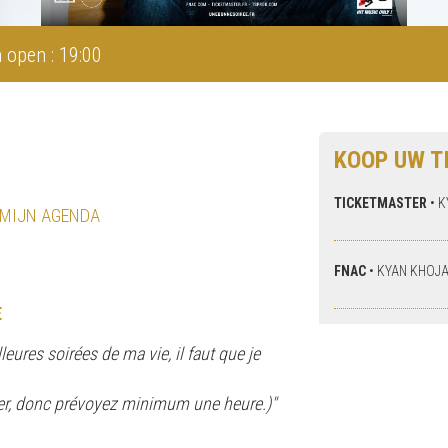
 open : 19:00
KOOP UW T
TICKETMASTER
•
K
 MIJN AGENDA
FNAC
•
KYAN KHOJA
E
eures soirées de ma vie, il faut que je
sser, donc prévoyez minimum une heure.)"