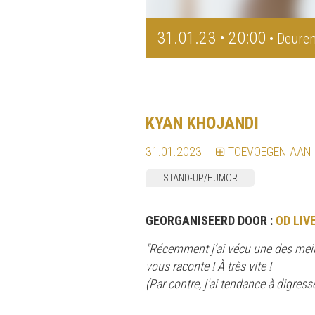
31.01.23 • 20:00
• Deuren
KYAN KHOJANDI
31.01.2023
TOEVOEGEN AAN
STAND-UP/HUMOR
GEORGANISEERD DOOR :
OD LIV
"Récemment j’ai vécu une des meill
vous raconte ! À très vite !
(Par contre, j'ai tendance à digre