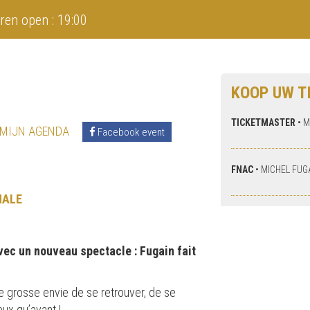
ren open : 19:00
KOOP UW T
TICKETMASTER
•
M
 MIJN AGENDA
Facebook event
FNAC
•
MICHEL FUG
NALE
vec un nouveau spectacle : Fugain fait
e grosse envie de se retrouver, de se
ux qu’avant !