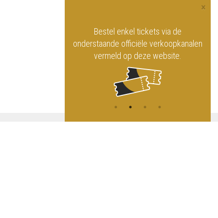
×
officiële website
Bestel enkel tickets via de
ninklijk Circus
onderstaande officiële verkoopkanalen
vermeld op deze website.
A
NG