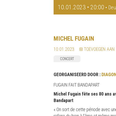
10.01.2023 • 20:00
• Deu
MICHEL FUGAIN
10.01.2023
TOEVOEGEN AAN
CONCERT
GEORGANISEERD DOOR :
DIAGO
FUGAIN FAIT BANDAPART
Michel Fugain fête ses 80 ans a
Bandapart
« On sort de cette période avec un
refaire du bien à l’âme et même mie