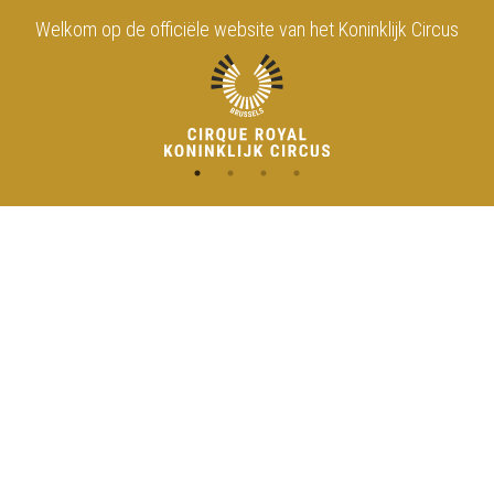
Welkom op de officiële website van het Koninklijk Circus
CONTACT
MENU
HOME
Onderrichtsstraat 81
1000 Brussels
AGENDA
TOEGANG