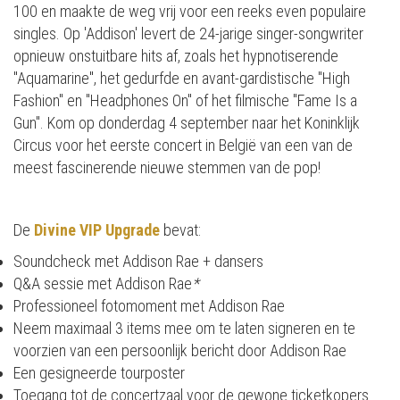
100 en maakte de weg vrij voor een reeks even populaire
singles. Op 'Addison' levert de 24-jarige singer-songwriter
opnieuw onstuitbare hits af, zoals het hypnotiserende
"Aquamarine", het gedurfde en avant-gardistische "High
Fashion" en "Headphones On" of het filmische "Fame Is a
Gun". Kom op donderdag 4 september naar het Koninklijk
Circus voor het eerste concert in België van een van de
meest fascinerende nieuwe stemmen van de pop!
De
Divine VIP Upgrade
bevat:
Soundcheck met Addison Rae + dansers
Q&A sessie met Addison Rae
*
Professioneel fotomoment met Addison Rae
Neem maximaal 3 items mee om te laten signeren en te
voorzien van een persoonlijk bericht door Addison Rae
Een gesigneerde tourposter
Toegang tot de concertzaal voor de gewone ticketkopers