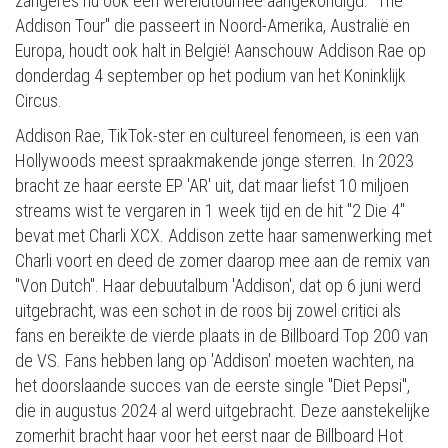
zangeres nu ook een wereldtournee aangekondigd. "The
Addison Tour" die passeert in Noord-Amerika, Australië en
Europa, houdt ook halt in België! Aanschouw Addison Rae op
donderdag 4 september op het podium van het Koninklijk
Circus.
Addison Rae, TikTok-ster en cultureel fenomeen, is een van
Hollywoods meest spraakmakende jonge sterren. In 2023
bracht ze haar eerste EP 'AR' uit, dat maar liefst 10 miljoen
streams wist te vergaren in 1 week tijd en de hit "2 Die 4"
bevat met Charli XCX. Addison zette haar samenwerking met
Charli voort en deed de zomer daarop mee aan de remix van
"Von Dutch". Haar debuutalbum 'Addison', dat op 6 juni werd
uitgebracht, was een schot in de roos bij zowel critici als
fans en bereikte de vierde plaats in de Billboard Top 200 van
de VS. Fans hebben lang op 'Addison' moeten wachten, na
het doorslaande succes van de eerste single "Diet Pepsi",
die in augustus 2024 al werd uitgebracht. Deze aanstekelijke
zomerhit bracht haar voor het eerst naar de Billboard Hot