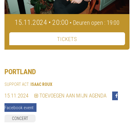
15.11.2024 • 20:00
• Deuren open : 19:00
TICKETS
PORTLAND
SUPPORT ACT:
ISAAC ROUX
15.11.2024
TOEVOEGEN AAN MIJN AGENDA
Facebook event
CONCERT