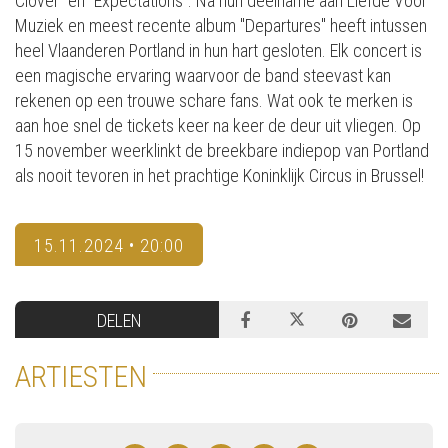
Clover” en “Expectations”. Na hun deelname aan Liefde Voor
Muziek en meest recente album "Departures" heeft intussen
heel Vlaanderen Portland in hun hart gesloten. Elk concert is
een magische ervaring waarvoor de band steevast kan
rekenen op een trouwe schare fans. Wat ook te merken is
aan hoe snel de tickets keer na keer de deur uit vliegen. Op
15 november weerklinkt de breekbare indiepop van Portland
als nooit tevoren in het prachtige Koninklijk Circus in Brussel!
15.11.2024 • 20:00
DELEN
ARTIESTEN