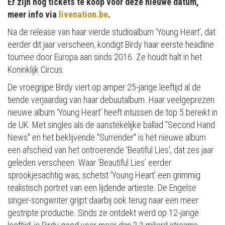
Er zijn nog tickets te koop voor deze nieuwe datum,
meer info via
livenation.be
.
Na de release van haar vierde studioalbum ‘Young Heart’, dat
eerder dit jaar verscheen, kondigt Birdy haar eerste headline
tournee door Europa aan sinds 2016. Ze houdt halt in het
Koninklijk Circus.
De vroegrijpe Birdy viert op amper 25-jarige leeftijd al de
tiende verjaardag van haar debuutalbum. Haar veelgeprezen
nieuwe album ‘Young Heart’ heeft intussen de top 5 bereikt in
de UK. Met singles als de aanstekelijke ballad "Second Hand
News" en het beklijvende "Surrender" is het nieuwe album
een afscheid van het ontroerende ‘Beatiful Lies’, dat zes jaar
geleden verscheen. Waar ‘Beautiful Lies’ eerder
sprookjesachtig was, schetst ‘Young Heart’ een grimmig
realistisch portret van een lijdende artieste. De Engelse
singer-songwriter grijpt daarbij ook terug naar een meer
gestripte productie. Sinds ze ontdekt werd op 12-jarige