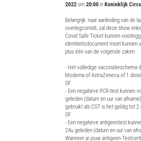
2022
om
20:00
in
Koninklijk Circ
Belangrijk: naar aanleiding van de 
overlegcomité, zal deze show enkel
Covid Safe Ticket kunnen voorlegge
identiteitsdocument moet kunnen vo
plus één van de volgende zaken:
- Het volledige vaccinatieschema d
Moderna of AstraZeneca of 1 dosi
OF
- Een negatieve PCR-test kunnen v
geleden (datum en uur van afname)
gebruikt als CST is het geldig tot 
OF
- Een negatieve antigeentest kunn
24u geleden (datum en uur van afna
Wanneer je jouw antigeen-Testcertif