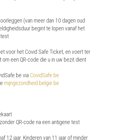
 voorleggen (van meer dan 10 dagen oud
ldigheidsduur begint te lopen vanaf het
test
iet voor het Covid Safe Ticket, en voert ter
at om een QR-code die u in uw bezit dient
vidSafe.be via
CovidSafe.be
te
mijngezondheid.belgie.be
ekaart
zonder QR-code na een antigene test
af 12 jaar. Kinderen van 11 jaar of minder