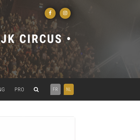
NG
PRO
FR
NL