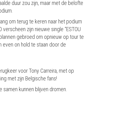
aalde duur zou zijn, maar met de belofte
podium.
drang om terug te keren naar het podium
0 verscheen zijn nieuwe single “ESTOU
l plannen gebroed om opnieuw op tour te
 even on hold te staan door de
erugkeer voor Tony Carreira, met op
ng met zijn Belgische fans!
we samen kunnen blijven dromen.