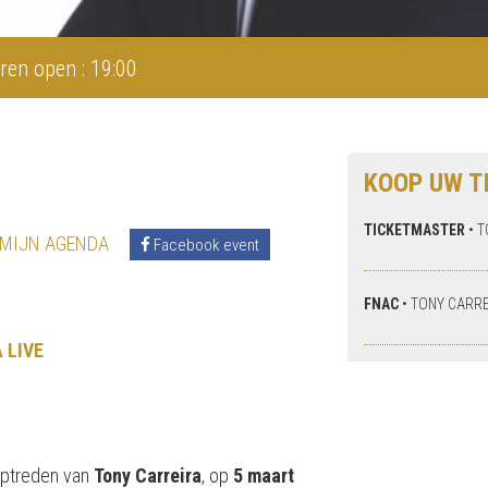
ren open : 19:00
KOOP UW T
TICKETMASTER
•
T
 MIJN AGENDA
Facebook event
FNAC
•
TONY CARRE
 LIVE
 optreden van
Tony Carreira
, op
5 maart