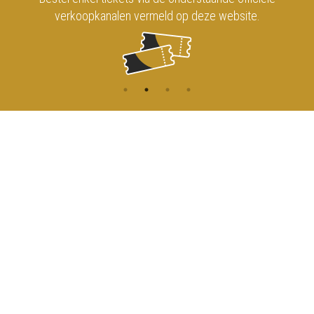
verkoopkanalen vermeld op deze website.
CONTACT
MENU
HOME
Onderrichtsstraat 81
1000 Brussels
AGENDA
TOEGANG
info@koninklijkcircusbrussel.be