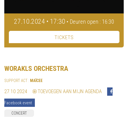
27.10.2024 • 17:30
• Deuren open : 16:30
TICKETS
WORAKLS ORCHESTRA
SUPPORT ACT :
MAÏCEE
27.10.2024
TOEVOEGEN AAN MIJN AGENDA
Facebook event
CONCERT