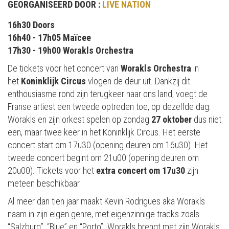
GEORGANISEERD DOOR :
LIVE NATION
16h30 Doors
16h40 - 17h05 Maïcee
17h30 - 19h00 Worakls Orchestra
De tickets voor het concert van
Worakls Orchestra
in
het
Koninklijk Circus
vlogen de deur uit. Dankzij dit
enthousiasme rond zijn terugkeer naar ons land, voegt de
Franse artiest een tweede optreden toe, op dezelfde dag.
Worakls en zijn orkest spelen op zondag
27 oktober
dus niet
een, maar twee keer in het Koninklijk Circus. Het eerste
concert start om 17u30 (opening deuren om 16u30). Het
tweede concert begint om 21u00 (opening deuren om
20u00). Tickets voor het
extra concert om 17u30
zijn
meteen beschikbaar.
Al meer dan tien jaar maakt Kevin Rodrigues aka Worakls
naam in zijn eigen genre, met eigenzinnige tracks zoals
“Salzburg”, “Blue” en “Porto”. Worakls brengt met zijn Worakls