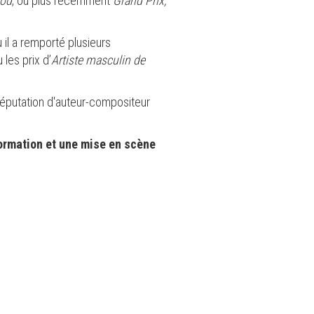
ood
, ou plus récemment
Grand Prix,
 il a remporté plusieurs
 les prix d’
Artiste masculin de
 réputation d'auteur-compositeur
formation et une mise en scène