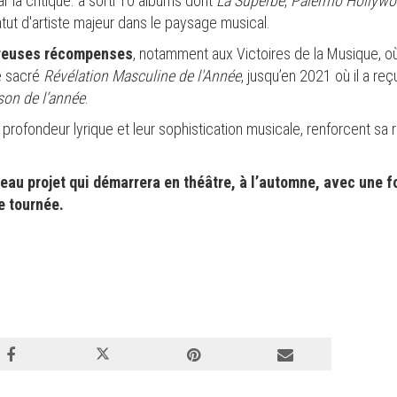
r la critique. a sorti 10 albums dont
La Superbe
,
Palermo Hollyw
atut d'artiste majeur dans le paysage musical.
breuses récompenses
, notamment aux Victoires de la Musique, où
té sacré
Révélation Masculine de l'Année
, jusqu’en 2021 où il a reçu
on de l’année
.
r profondeur lyrique et leur sophistication musicale, renforcent sa
eau projet qui démarrera en théâtre, à l’automne, avec une 
te tournée.