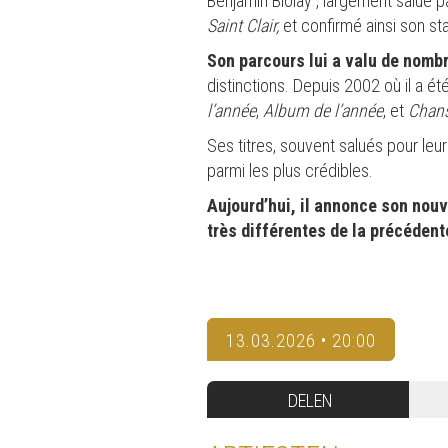
Benjamin Biolay , largement salué pa
Saint Clair,
et confirmé ainsi son st
Son parcours lui a valu de nom
distinctions. Depuis 2002 où il a é
l’année
,
Album de l’année
, et
Chans
Ses titres, souvent salués pour leu
parmi les plus crédibles.
Aujourd’hui, il annonce son nouv
très différentes de la précéden
13.03.2026 • 20:00
DELEN