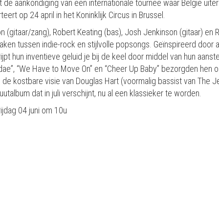
de aankondiging van een internationale tournee waar België uiter
ert op 24 april in het Koninklijk Circus in Brussel.
on (gitaar/zang), Robert Keating (bas), Josh Jenkinson (gitaar) 
maken tussen indie-rock en stijlvolle popsongs. Geïnspireerd door
grijpt hun inventieve geluid je bij de keel door middel van hun aan
ae”, “We Have to Move On” en “Cheer Up Baby” bezorgden hen op k
e kostbare visie van Douglas Hart (voormalig bassist van The Jes
utalbum dat in juli verschijnt, nu al een klassieker te worden.
rijdag 04 juni om 10u