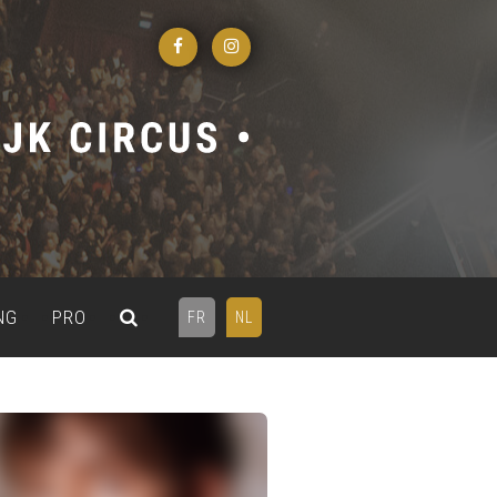
NG
PRO
FR
NL