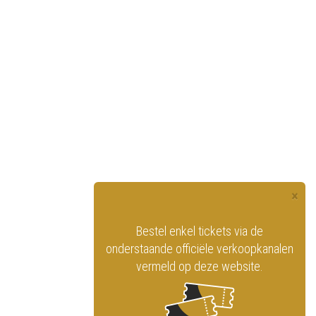
×
officiële website
Bestel enkel tickets via de
ninklijk Circus
onderstaande officiële verkoopkanalen
vermeld op deze website.