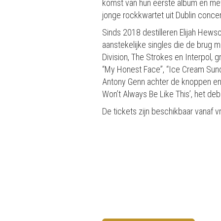
komst van hun eerste album en met 
jonge rockkwartet uit Dublin concerte
Sinds 2018 destilleren Elijah Hews
aanstekelijke singles die de brug 
Division, The Strokes en Interpol, 
“My Honest Face”, “Ice Cream Sund
Antony Genn achter de knoppen en d
Won’t Always Be Like This’, het debu
De tickets zijn beschikbaar vanaf v