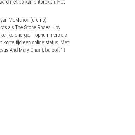
aard niet op kan ontbreken. Het
en Ryan McMahon (drums)
 acts als The Stone Roses, Joy
stekelijke energie. Topnummers als
orte tijd een solide status. Met
us And Mary Chain), belooft ‘It