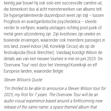
twintig jaar bouwt hij ook solo een succesvolle carrière uit,
die binnenkort dus al acht meesterwerken van albums telt.
De hypergetalenteerde duizendpoot weet zijn stijl – tussen
ProgRock en avantgardistische psychedelica – steeds
verder te verfijnen, waarbij uitstapjes richting post-punk of
metal geen uitzondering zijn. Zijn liveshows zijn unieke en
boeiende ervaringen, waaronder ook meerdere passages in
ons land; zowel indoor (AB, Koninklijk Circus) als op de
festivalpodia (Rock Werchter). Vandaag kondigt Wilson de
details aan van een nieuwe tournee in mei en juni 2025. De
‘Overview Tour’ reist door het Verenigd Koninkrijk en elf
Europese landen, waaronder België.
Steven Wilson’s Quote
:
“I’m thrilled to be able to announce a Steven Wilson tour for
2025, my first for 7 years. The Overview Tour will be an
audio-visual experience based around a forthcoming new
release of the same name: a space themed album that