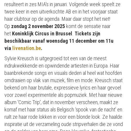
resulteert in zes MIA's in januari. Volgende week speelt ze
twee keer in een uitverkochte AB en in het voorjaar staat
haar clubtour op de agenda. Maar daar stopt het niet!
Op
zondag 2 november 2025
komt de sensatie naar
het
Koninklijk Circus in Brussel
.
Tickets zijn
beschikbaar vanaf woensdag 11 december om 11u
via
livenation.be
.
Sylvie Kreusch is uitgegroeid tot een van de meest
indrukwekkende en opwindende artiesten in Europa. Haar
baanbrekende songs en visuals deden al heel wat hoofden
omdraaien op vlak van muziek, film en mode. Kreusch staat
bekend om haar brutale, expressieve lyrics en haar gevoel
voor zowel experimentele als popmuziek. Met haar nieuwe
album 'Comic Trip', dat in november verscheen, maakt ze
komaf met haar status als Belgisch ‘spook van de nacht’ en
ruilt ze haar rode lokken in voor een blonde look. Ze haalde
inspiratie uit de verzameling oude stripverhalen die ze vond