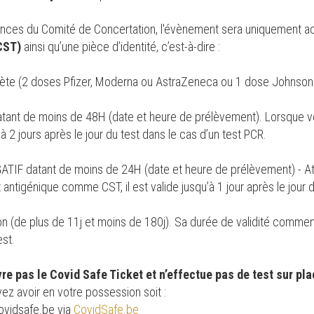
nonces du Comité de Concertation, l'évènement sera uniquement 
CST)
ainsi qu’une pièce d’identité, c’est-à-dire :
lète (2 doses Pfizer, Moderna ou AstraZeneca ou 1 dose Johnson
tant de moins de 48H (date et heure de prélèvement). Lorsque vous
 2 jours après le jour du test dans le cas d’un test PCR.
GATIF datant de moins de 24H (date et heure de prélèvement) - At
t antigénique comme CST, il est valide jusqu’à 1 jour après le jour d
son (de plus de 11j et moins de 180j). Sa durée de validité comme
est.
vre pas le Covid Safe Ticket et n’effectue pas de test sur pl
z avoir en votre possession soit :
covidsafe.be via
CovidSafe.be