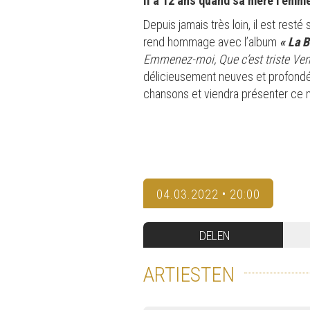
Il a 12 ans quand sa mère l’emm
Depuis jamais très loin, il est resté 
rend hommage avec l’album
« La 
Emmenez-moi, Que c’est triste Ven
délicieusement neuves et profondé
chansons et viendra présenter ce 
04.03.2022 • 20:00
DELEN
ARTIESTEN