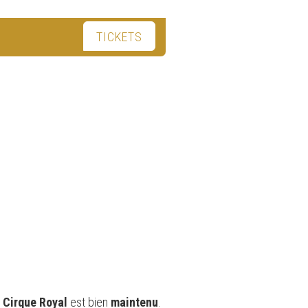
TICKETS
u
Cirque Royal
est bien
maintenu
.