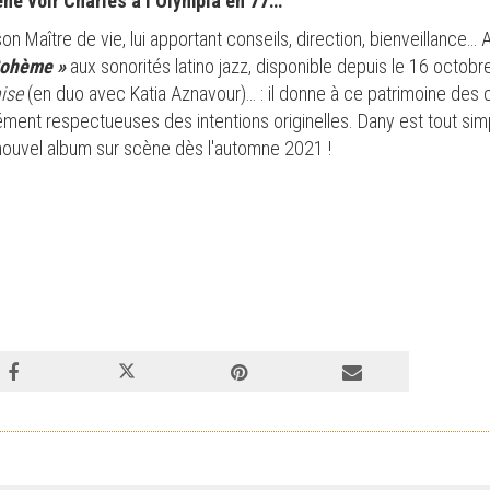
ène voir Charles à l’Olympia en 77…
son Maître de vie, lui apportant conseils, direction, bienveillance… A
Bohème »
aux sonorités latino jazz, disponible depuis le 16 octobr
ise
(en duo avec Katia Aznavour)… : il donne à ce patrimoine des co
ment respectueuses des intentions originelles. Dany est tout sim
nouvel album sur scène dès l'automne 2021 !