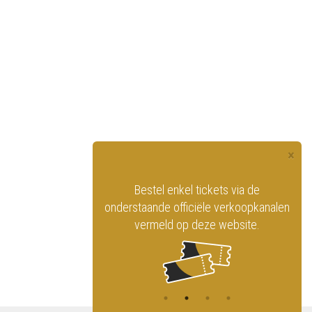
×
officiële website
Bestel enkel tickets via de
ninklijk Circus
onderstaande officiële verkoopkanalen
vermeld op deze website.