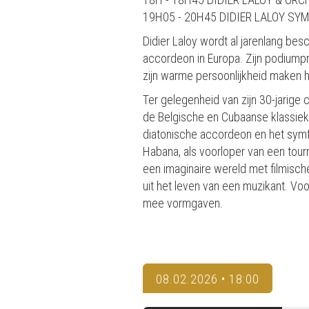
19H05 - 20H45 DIDIER LALOY SY
Didier Laloy wordt al jarenlang b
accordeon in Europa. Zijn podiumpr
zijn warme persoonlijkheid maken 
Ter gelegenheid van zijn 30-jarige 
de Belgische en Cubaanse klassieke
diatonische accordeon en het sym
Habana, als voorloper van een tou
een imaginaire wereld met filmisc
uit het leven van een muzikant. Voo
mee vormgaven.
08.02.2026 • 18:00