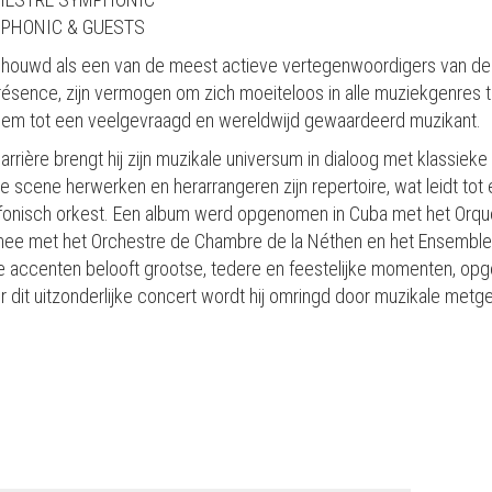
MPHONIC & GUESTS
eschouwd als een van de meest actieve vertegenwoordigers van de
ésence, zijn vermogen om zich moeiteloos in alle muziekgenres te
hem tot een veelgevraagd en wereldwijd gewaardeerd muzikant.
carrière brengt hij zijn muzikale universum in dialoog met klassiek
 scene herwerken en herarrangeren zijn repertoire, wat leidt tot
fonisch orkest. Een album werd opgenomen in Cuba met het Orqu
rnee met het Orchestre de Chambre de la Néthen en het Ensemble 
he accenten belooft grootse, tedere en feestelijke momenten, opg
r dit uitzonderlijke concert wordt hij omringd door muzikale metgez