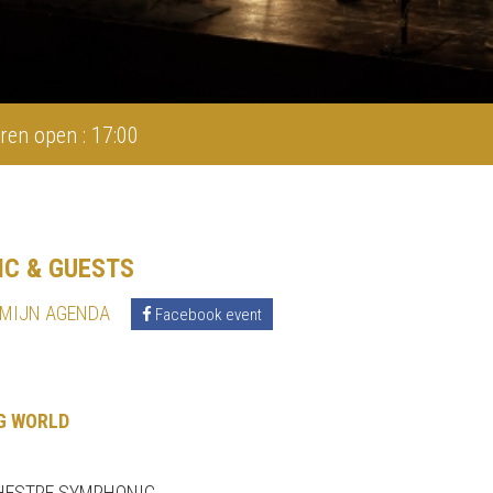
ren open : 17:00
IC & GUESTS
 MIJN AGENDA
Facebook event
G WORLD
RCHESTRE SYMPHONIC