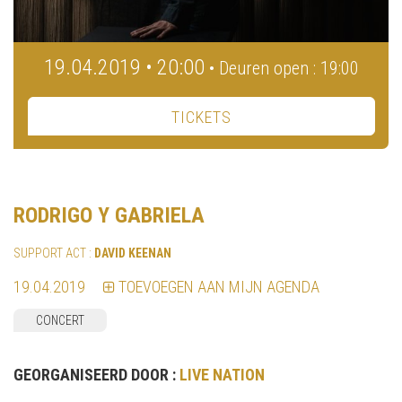
19.04.2019 • 20:00
• Deuren open : 19:00
TICKETS
RODRIGO Y GABRIELA
SUPPORT ACT :
DAVID KEENAN
19.04.2019
TOEVOEGEN AAN MIJN AGENDA
CONCERT
GEORGANISEERD DOOR :
LIVE NATION