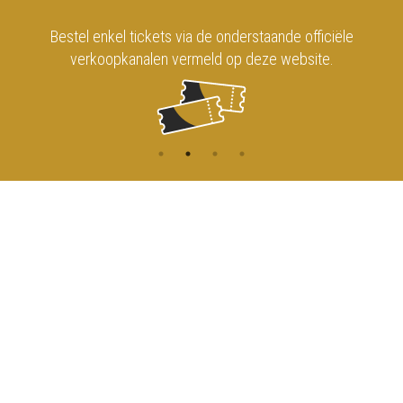
Bestel enkel tickets via de onderstaande officiële
verkoopkanalen vermeld op deze website.
CONTACT
MENU
HOME
Onderrichtsstraat 81
1000 Brussels
AGENDA