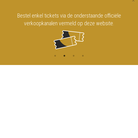
×
Bestel enkel tickets via de onderstaande officiële
verkoopkanalen vermeld op deze website.
CONTACT
MENU
HOME
Onderrichtsstraat 81
1000 Brussels
AGENDA