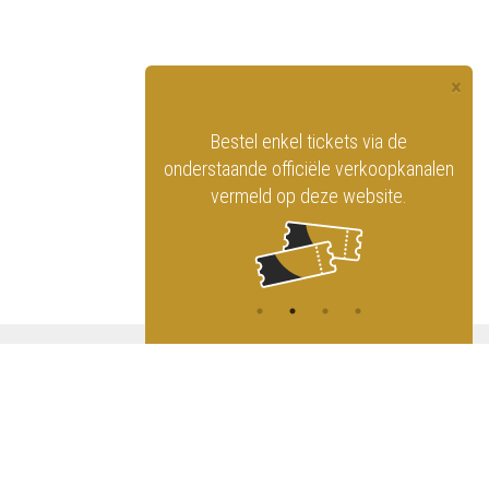
×
officiële website
Bestel enkel tickets via de
ninklijk Circus
onderstaande officiële verkoopkanalen
vermeld op deze website.