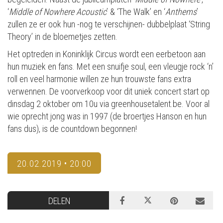
‘
Middle of Nowhere Acoustic
’ & ‘The Walk’ en ‘
Anthems
’
zullen ze er ook hun -nog te verschijnen- dubbelplaat ‘String
Theory’ in de bloemetjes zetten.
Het optreden in Koninklijk Circus wordt een eerbetoon aan
hun muziek en fans. Met een snuifje soul, een vleugje rock ‘n’
roll en veel harmonie willen ze hun trouwste fans extra
verwennen. De voorverkoop voor dit uniek concert start op
dinsdag 2 oktober om 10u via greenhousetalent.be. Voor al
wie oprecht jong was in 1997 (de broertjes Hanson en hun
fans dus), is de countdown begonnen!
20.02.2019 • 20:00
DELEN