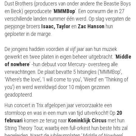
Dust Brothers (producers van onder andere the Beastie Boys
en Beck) geproducete ‘
MMMBop
’. Een oorwurm die in 27
verschillende landen nummer één werd. Op slag vergaten de
piepjonge broers
Isaac, Taylor
en
Zac Hanson
hun
geploeter in de marge.
De jongens hadden voordien al vijf jaar aan hun muziek
gewerkt en twee platen in eigen beheer uitgebracht. ‘
Middle
of nowhere
’ -hun debuut voor Mercury- oversteeg alle
verwachtingen. De plaat bevatte 5 hitsingles (‘MMMBop’,
‘Where’s the love’, ‘I will come to you’, ‘Weird’ en ‘Thinking of
you’) en werd wereldwijd door 10 miljoen gezinnen
geadopteerd.
Hun concert in Trix afgelopen jaar veroorzaakte een
stormloop en was in een mum van tijd uitverkocht! Op
20
februari
komen ze terug naar
Koninklijk Circus
met hun
String Theory Tour, waarbij een full-orkest hun beste hits zal
begeleiden. Naast de jubileumplaten ‘
Middle of Nowhere
’,