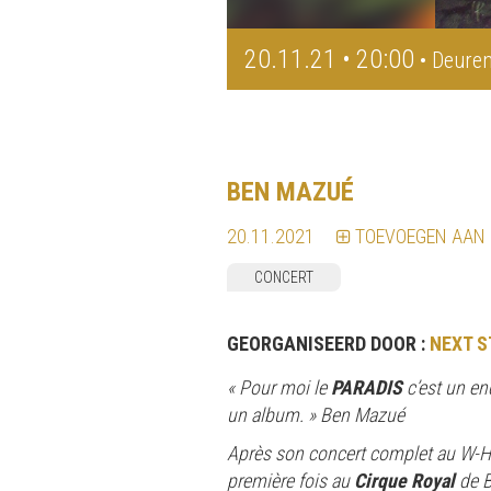
20.11.21 • 20:00
• Deuren
BEN MAZUÉ
20.11.2021
TOEVOEGEN AAN
CONCERT
GEORGANISEERD DOOR :
NEXT S
« Pour moi le
PARADIS
c’est un en
un album. » Ben Mazué
Après son concert complet au W-Hal
première fois au
Cirque Royal
de B