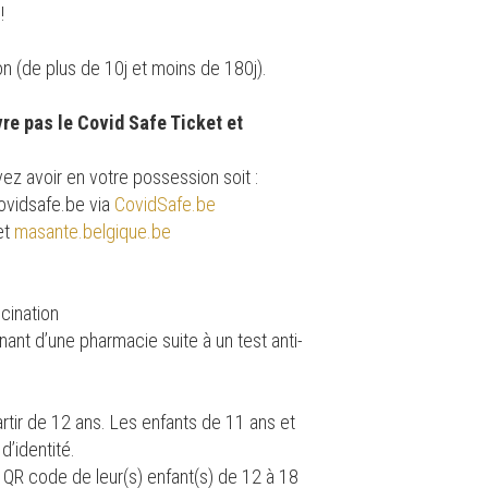
!
on (de plus de 10j et moins de 180j).
vre pas le Covid Safe Ticket et
z avoir en votre possession soit :
covidsafe.be via
CovidSafe.be
net
masante.belgique.be
ccination
ant d’une pharmacie suite à un test anti-
rtir de 12 ans. Les enfants de 11 ans et
d’identité.
 QR code de leur(s) enfant(s) de 12 à 18