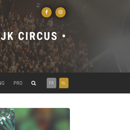
NG
PRO
FR
NL