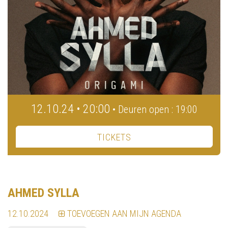
12.10.24 • 20:00
• Deuren open : 19:00
TICKETS
AHMED SYLLA
12.10.2024
TOEVOEGEN AAN MIJN AGENDA