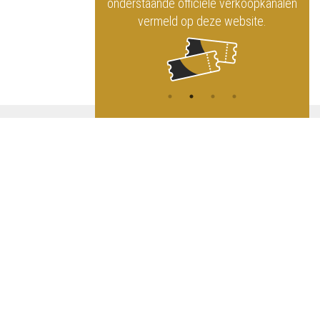
ninklijk Circus
onderstaande officiële verkoopkanalen
vermeld op deze website.
A
NG