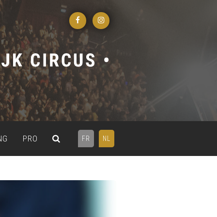
NG
PRO
FR
NL