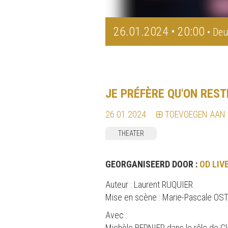
26.01.2024 • 20:00
• Deu
JE PRÉFÈRE QU'ON RES
26.01.2024
TOEVOEGEN AAN
THEATER
GEORGANISEERD DOOR :
OD LIV
Auteur : Laurent RUQUIER
Mise en scène : Marie-Pascale OS
Avec :
Michèle BERNIER dans le rôle de C