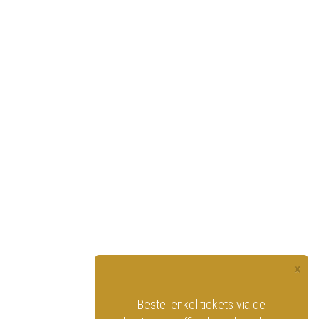
×
officiële website
Bestel enkel tickets via de