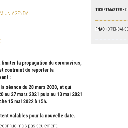
TICKETMASTER
•
D
 MIJN AGENDA
FNAC
•
D'PENDANS
E
a limiter la propagation du coronavirus,
t contraint de reporter la
ant :
a séance du 28 mars 2020, et qui
020 au 27 mars 2021 puis au 13 mai 2021
che 15 mai 2022 à 15h.
estent valables pour la nouvelle date.
reconnue mais pas seulement.