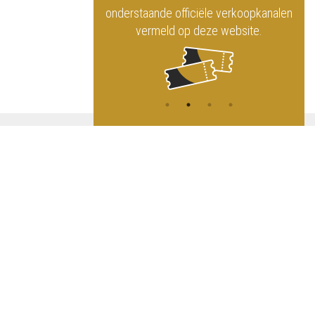
iciële verkoopkanalen
op de sociale netwerken!
 deze website.
A
NG