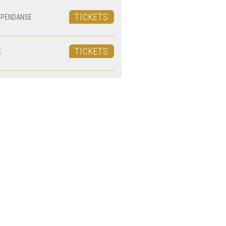
TICKETS
'PENDANSE
TICKETS
E