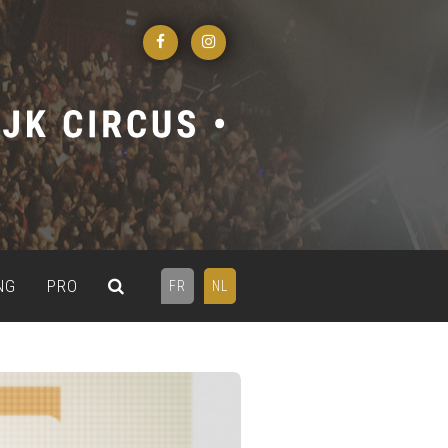
NG
PRO
FR
NL