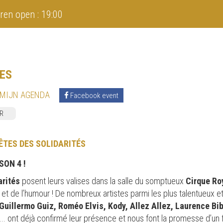
ren open : 19:00
TES
 MIJN AGENDA
Facebook event
R
ÊTES DES SOLIDARITÉS
SON 4 !
arités
posent leurs valises dans la salle du somptueux
Cirque Ro
et de l’humour ! De nombreux artistes parmi les plus talentueux et 
 Guillermo Guiz, Roméo Elvis, Kody, Allez Allez, Laurence Bi
... ont déjà confirmé leur présence et nous font la promesse d’un