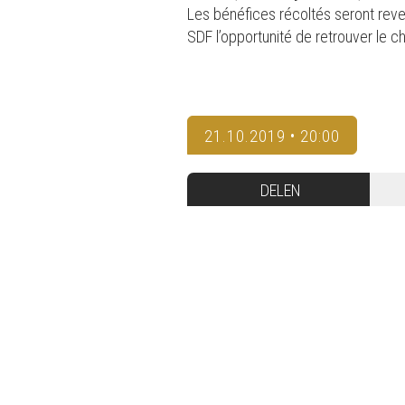
Les bénéfices récoltés seront re
SDF l’opportunité de retrouver le ch
21.10.2019 • 20:00
DELEN