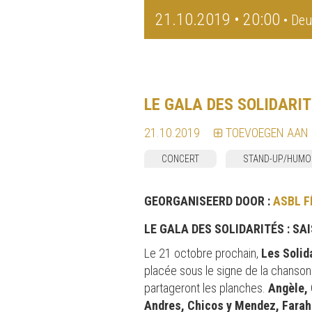
21.10.2019 • 20:00
• Deu
LE GALA DES SOLIDARI
21.10.2019
TOEVOEGEN AAN
CONCERT
STAND-UP/HUMO
GEORGANISEERD DOOR :
ASBL F
LE GALA DES SOLIDARITÉS : SAI
Le 21 octobre prochain,
Les Solid
placée sous le signe de la chanson 
partageront les planches.
Angèle,
Andres, Chicos y Mendez, Farah