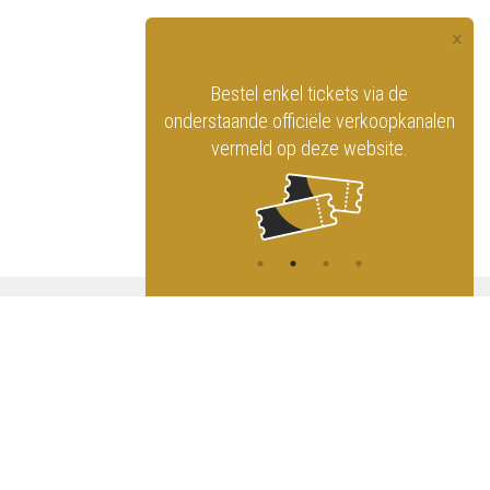
×
officiële website
Bestel enkel tickets via de
ninklijk Circus
onderstaande officiële verkoopkanalen
vermeld op deze website.
A
NG