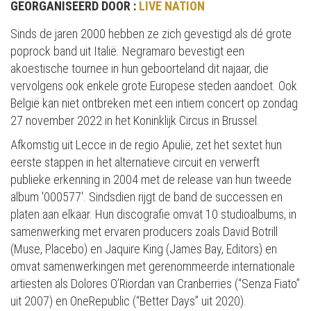
GEORGANISEERD DOOR :
LIVE NATION
Sinds de jaren 2000 hebben ze zich gevestigd als dé grote
poprock band uit Italië. Negramaro bevestigt een
akoestische tournee in hun geboorteland dit najaar, die
vervolgens ook enkele grote Europese steden aandoet. Ook
België kan niet ontbreken met een intiem concert op zondag
27 november 2022 in het Koninklijk Circus in Brussel.
Afkomstig uit Lecce in de regio Apulië, zet het sextet hun
eerste stappen in het alternatieve circuit en verwerft
publieke erkenning in 2004 met de release van hun tweede
album '000577'. Sindsdien rijgt de band de successen en
platen aan elkaar. Hun discografie omvat 10 studioalbums, in
samenwerking met ervaren producers zoals David Botrill
(Muse, Placebo) en Jaquire King (James Bay, Editors) en
omvat samenwerkingen met gerenommeerde internationale
artiesten als Dolores O’Riordan van Cranberries (“Senza Fiato”
uit 2007) en OneRepublic (“Better Days” uit 2020).