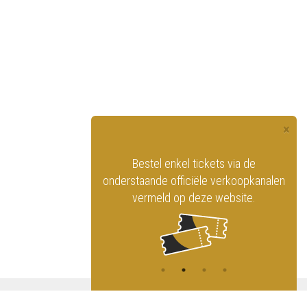
×
officiële website
Bestel enkel tickets via de
ninklijk Circus
onderstaande officiële verkoopkanalen
vermeld op deze website.