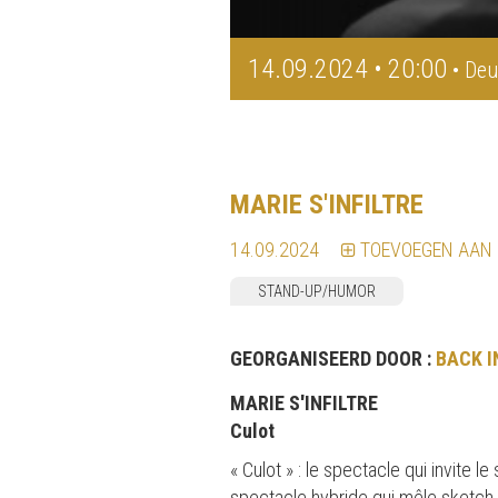
14.09.2024 • 20:00
• Deu
MARIE S'INFILTRE
14.09.2024
TOEVOEGEN AAN
STAND-UP/HUMOR
GEORGANISEERD DOOR :
BACK I
MARIE S'INFILTRE
Culot
« Culot » : le spectacle qui invite 
spectacle hybride qui mêle sketch et