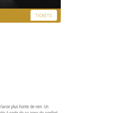
TICKETS
'avoir plus honte de rien. Un
blic à sortir de sa zone de confort.