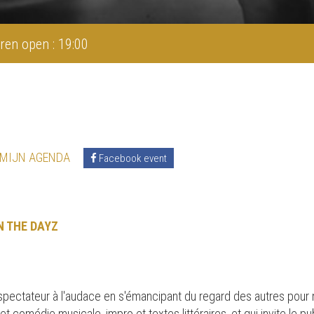
ren open : 19:00
 MIJN AGENDA
Facebook event
N THE DAYZ
le spectateur à l'audace en s'émancipant du regard des autres pour n
 comédie musicale, impro et textes littéraires, et qui invite le pu