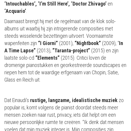
‘Intouchables’, ‘I’m Still Here’, ‘Doctor Zhivago’
en
‘Acquario’
.
Daarnaast brengt hij met de regelmaat van de klok solo-
albums uit waarbij hij zijn intrigerende composities met
steeds wisselende bezettingen uitvoert. Voornaamste
wapenfeiten zijn
“I Giorni”
(2001),
“Nightbook”
(2009), “
In
A Time Lapse”
(2013),
“Taranta-project”
(2015) en zijn
laatste solo-cd
“Elements”
(2015). Critici loven de
dromerige pianostukken en georkestreerde soundscapes en
riepen hem tot de waardige erfgenaam van Chopin, Satie,
Glass en Reich uit.
Dat Einaudi’s
rustige, langzame, idealistische muziek
zo
populair is, komt volgens de pianist doordat steeds meer
mensen zoeken naar rust, privacy, iets dat helpt om een
nieuwe persoonlijke ruimte te creëren. “Ik denk dat mensen
voelen dat mijn muziek integer is. Mijn composities zijn