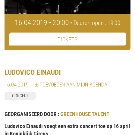
16.04.2019 • 20:00
• Deuren open : 19:00
TICKETS
LUDOVICO EINAUDI
16.04.2019
TOEVOEGEN AAN MIJN AGENDA
CONCERT
GEORGANISEERD DOOR :
GREENHOUSE TALENT
Ludovico Einaudi voegt een extra concert toe op 16 april
in Koninklijk Circus