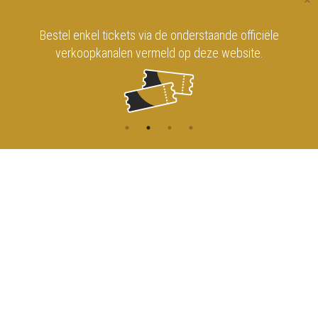
×
Bestel enkel tickets via de onderstaande officiële
verkoopkanalen vermeld op deze website.
CONTACT
MENU
HOME
Onderrichtsstraat 81
1000 Brussels
AGENDA